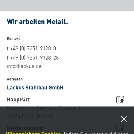
Ihre Nachricht an uns
Wir arbeiten Metall.
Kontakt
t
+49 (0) 7251-9128-0
f
+49 (0) 7251-9128-28
info@lackus.de
Adressen
Lackus Stahlbau GmbH
Hauptsitz
* Pflichtfelder
Werner-von-Siemens Strasse 6
76694 Forst (Baden)
Niederlassung
Wir speichern Cookies.