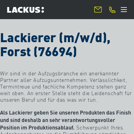
Aufzugsbau
Lackierer (m/w/d),
Schreiben Sie uns. Wir freuen uns auf Ihre
Forst (76694)
Aussenschachtgerüste
Kontaktaufnahme:
Kontaktformular
Innenschachtgerüste
Wir sind in der Aufzugsbranche ein anerkannter
Partner aller Aufzugsunternehmen. Verlässlichkeit,
Portale
Termintreue und fachliche Kompetenz stehen ganz
Ihr Anliegen*
weit oben. An erster Stelle steht die Leidenschaft für
Kabinen
unseren Beruf und für das was wir tun.
Kontaktdaten
Als Lackierer geben Sie unseren Produkten das Finish
Aufzugstechnik
und sind deshalb an sehr verantwortungsvoller
Stahlbau
Position im Produktionsablauf.
Schwerpunkt Ihres