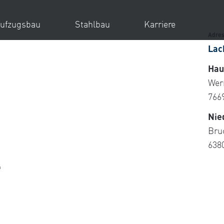
ufzugsbau
Stahlbau
Karriere
Adre
Lac
Hau
 auf Ihre Kontaktaufnahme:
formular
Wer
766
Nie
Bru
638
S
d
m
T
+