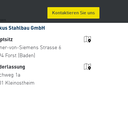
Kontaktieren Sie uns
ssen
kus Stahlbau GmbH
ptsitz
ner-von-Siemens Strasse 6
94 Forst (Baden)
derlassung
chweg 1a
01 Kleinostheim
ie können sich auch gerne
irekt an uns wenden.
elefon
49 (0) 7251-9128-0