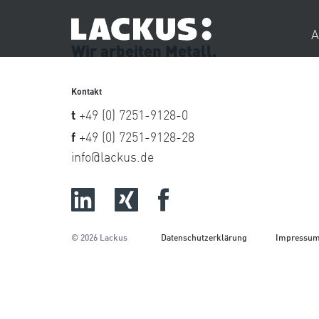
A
Wir arbeiten Metall.
Kontakt
Schreiben Sie uns. Wir freuen uns
Maps-Link
t
+49 (0) 7251-9128-0
Kontakt
f
+49 (0) 7251-9128-28
info@lackus.de
Maps-Link
Ihr Anliegen*
© 2026 Lackus
Datenschutzerklärung
Impressu
Kontaktdaten